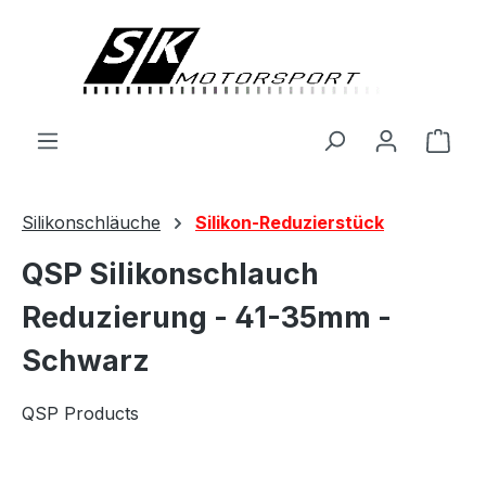
alt springen
Ware
Silikonschläuche
Silikon-Reduzierstück
QSP Silikonschlauch
Reduzierung - 41-35mm -
Schwarz
QSP Products
Bildergalerie überspringen