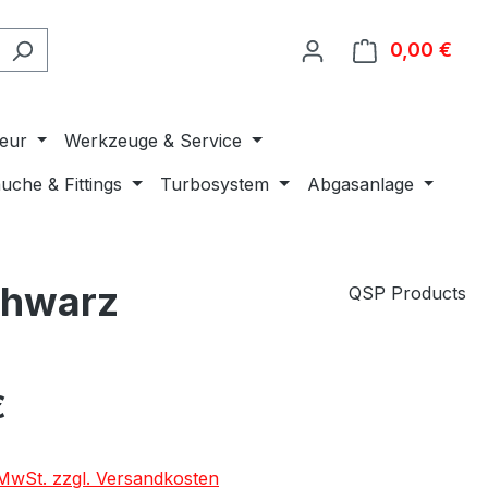
0,00 €
Ware
ieur
Werkzeuge & Service
uche & Fittings
Turbosystem
Abgasanlage
chwarz
QSP Products
€
. MwSt. zzgl. Versandkosten