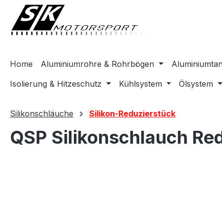
springen
Zur Hauptnavigation springen
Home
Aluminiumrohre & Rohrbögen
Aluminiumta
Isolierung & Hitzeschutz
Kühlsystem
Ölsystem
Silikonschläuche
Silikon-Reduzierstück
QSP Silikonschlauch Re
Bildergalerie überspringen