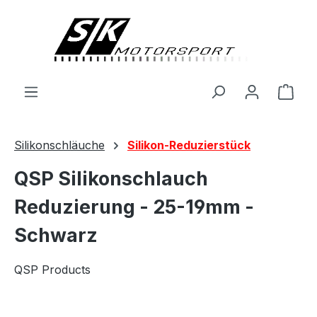
alt springen
Ware
Silikonschläuche
Silikon-Reduzierstück
QSP Silikonschlauch
Reduzierung - 25-19mm -
Schwarz
QSP Products
Bildergalerie überspringen