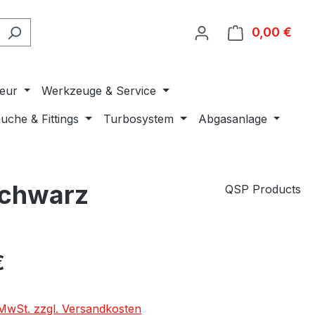
0,00 €
Ware
ieur
Werkzeuge & Service
uche & Fittings
Turbosystem
Abgasanlage
Schwarz
QSP Products
€
. MwSt. zzgl. Versandkosten