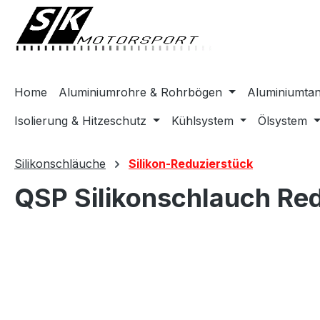
springen
Zur Hauptnavigation springen
Home
Aluminiumrohre & Rohrbögen
Aluminiumta
Isolierung & Hitzeschutz
Kühlsystem
Ölsystem
Silikonschläuche
Silikon-Reduzierstück
QSP Silikonschlauch Re
Bildergalerie überspringen