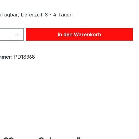
fügbar, Lieferzeit: 3 - 4 Tagen
 Anzahl: Gib den gewünschten Wert ein 
In den Warenkorb
mmer:
PD18368