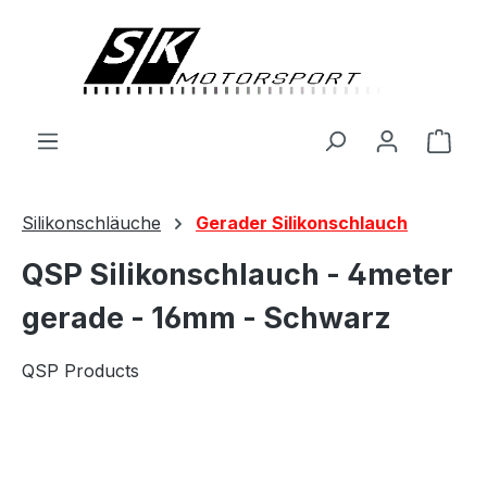
alt springen
Ware
Silikonschläuche
Gerader Silikonschlauch
QSP Silikonschlauch - 4meter
gerade - 16mm - Schwarz
QSP Products
Bildergalerie überspringen