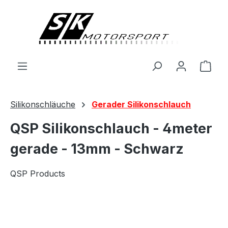
alt springen
Ware
Silikonschläuche
Gerader Silikonschlauch
QSP Silikonschlauch - 4meter
gerade - 13mm - Schwarz
QSP Products
Bildergalerie überspringen