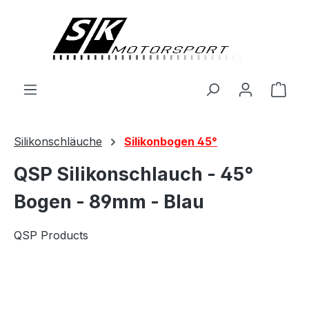
alt springen
Ware
Silikonschläuche
Silikonbogen 45°
QSP Silikonschlauch - 45°
Bogen - 89mm - Blau
QSP Products
Bildergalerie überspringen