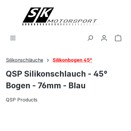
alt springen
Ware
Silikonschläuche
Silikonbogen 45°
QSP Silikonschlauch - 45°
Bogen - 76mm - Blau
QSP Products
Bildergalerie überspringen