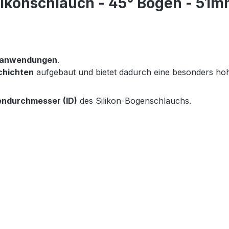
likonschlauch - 45° Bogen - 51
eranwendungen
.
chichten
aufgebaut und bietet dadurch eine besonders h
endurchmesser (ID)
des Silikon-Bogenschlauchs.