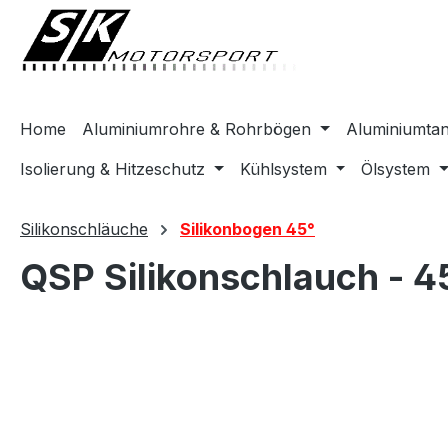
springen
Zur Hauptnavigation springen
Home
Aluminiumrohre & Rohrbögen
Aluminiumta
Isolierung & Hitzeschutz
Kühlsystem
Ölsystem
Silikonschläuche
Silikonbogen 45°
QSP Silikonschlauch - 
Bildergalerie überspringen