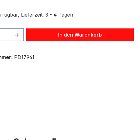
fügbar, Lieferzeit: 3 - 4 Tagen
 Anzahl: Gib den gewünschten Wert ein 
In den Warenkorb
mmer:
PD17961