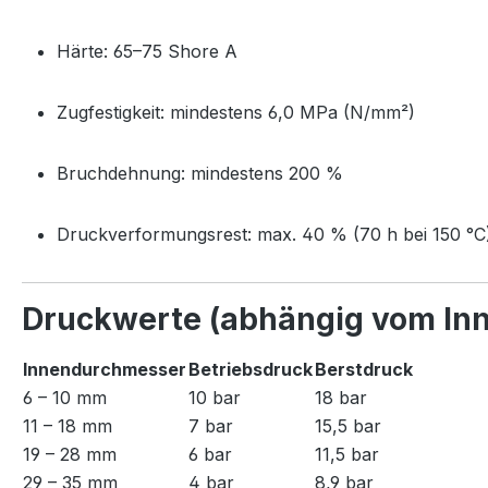
Härte: 65–75 Shore A
Zugfestigkeit: mindestens 6,0 MPa (N/mm²)
Bruchdehnung: mindestens 200 %
Druckverformungsrest: max. 40 % (70 h bei 150 °C
Druckwerte (abhängig vom In
Innendurchmesser
Betriebsdruck
Berstdruck
6 – 10 mm
10 bar
18 bar
11 – 18 mm
7 bar
15,5 bar
19 – 28 mm
6 bar
11,5 bar
29 – 35 mm
4 bar
8,9 bar