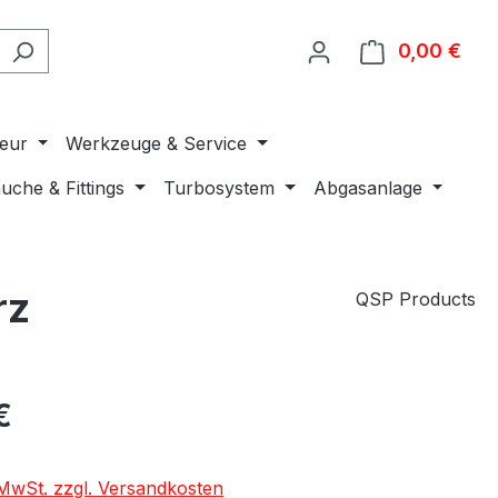
0,00 €
Ware
ieur
Werkzeuge & Service
uche & Fittings
Turbosystem
Abgasanlage
rz
QSP Products
€
. MwSt. zzgl. Versandkosten