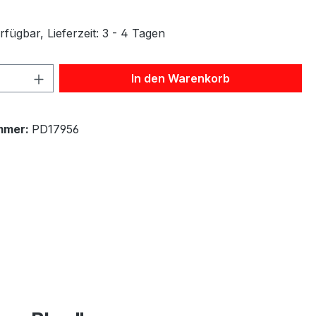
fügbar, Lieferzeit: 3 - 4 Tagen
 Anzahl: Gib den gewünschten Wert ein 
In den Warenkorb
mmer:
PD17956