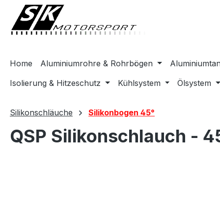
springen
Zur Hauptnavigation springen
Home
Aluminiumrohre & Rohrbögen
Aluminiumta
Isolierung & Hitzeschutz
Kühlsystem
Ölsystem
Silikonschläuche
Silikonbogen 45°
QSP Silikonschlauch - 4
Bildergalerie überspringen