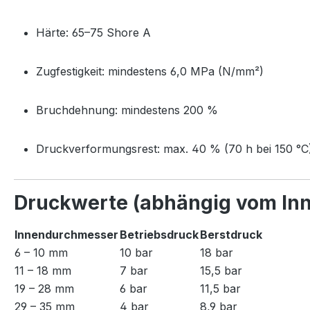
Härte: 65–75 Shore A
Zugfestigkeit: mindestens 6,0 MPa (N/mm²)
Bruchdehnung: mindestens 200 %
Druckverformungsrest: max. 40 % (70 h bei 150 °C
Druckwerte (abhängig vom In
Innendurchmesser
Betriebsdruck
Berstdruck
6 – 10 mm
10 bar
18 bar
11 – 18 mm
7 bar
15,5 bar
19 – 28 mm
6 bar
11,5 bar
29 – 35 mm
4 bar
8,9 bar