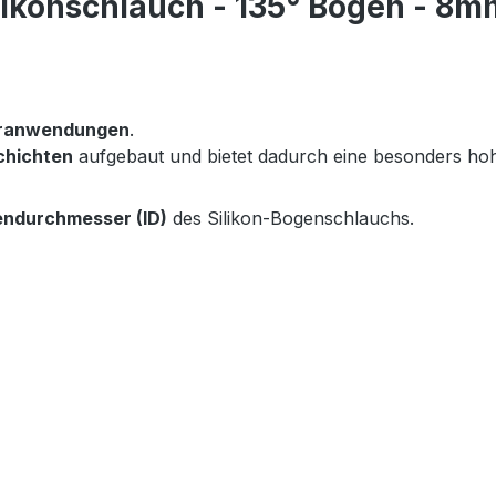
likonschlauch - 135° Bogen - 8
eranwendungen
.
chichten
aufgebaut und bietet dadurch eine besonders h
endurchmesser (ID)
des Silikon-Bogenschlauchs.