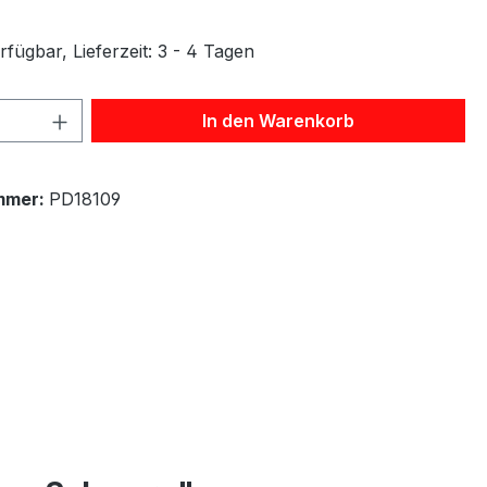
fügbar, Lieferzeit: 3 - 4 Tagen
 Anzahl: Gib den gewünschten Wert ein 
In den Warenkorb
mmer:
PD18109