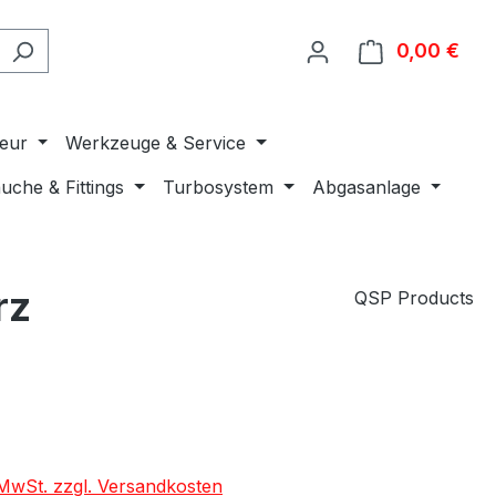
0,00 €
Ware
ieur
Werkzeuge & Service
uche & Fittings
Turbosystem
Abgasanlage
rz
QSP Products
€
. MwSt. zzgl. Versandkosten