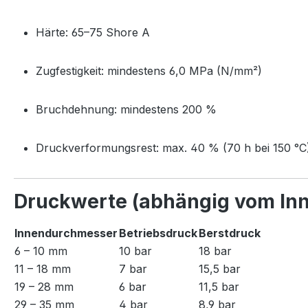
Härte: 65–75 Shore A
Zugfestigkeit: mindestens 6,0 MPa (N/mm²)
Bruchdehnung: mindestens 200 %
Druckverformungsrest: max. 40 % (70 h bei 150 °C
Druckwerte (abhängig vom In
Innendurchmesser
Betriebsdruck
Berstdruck
6 – 10 mm
10 bar
18 bar
11 – 18 mm
7 bar
15,5 bar
19 – 28 mm
6 bar
11,5 bar
29 – 35 mm
4 bar
8,9 bar