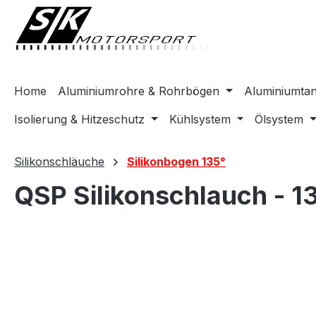
springen
Zur Hauptnavigation springen
Home
Aluminiumrohre & Rohrbögen
Aluminiumta
Isolierung & Hitzeschutz
Kühlsystem
Ölsystem
Silikonschläuche
Silikonbogen 135°
QSP Silikonschlauch - 
Bildergalerie überspringen