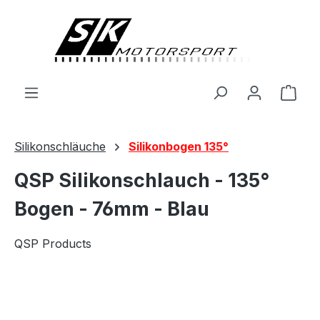
alt springen
Ware
Silikonschläuche
Silikonbogen 135°
QSP Silikonschlauch - 135°
Bogen - 76mm - Blau
QSP Products
Bildergalerie überspringen