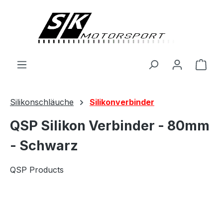
alt springen
Ware
Silikonschläuche
Silikonverbinder
QSP Silikon Verbinder - 80mm
- Schwarz
QSP Products
Bildergalerie überspringen