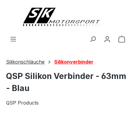
alt springen
Ware
Silikonschläuche
Silikonverbinder
QSP Silikon Verbinder - 63mm
- Blau
QSP Products
Bildergalerie überspringen