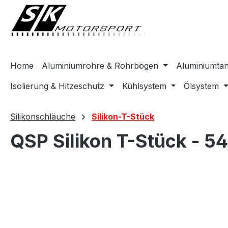
springen
Zur Hauptnavigation springen
Home
Aluminiumrohre & Rohrbögen
Aluminiumta
Isolierung & Hitzeschutz
Kühlsystem
Ölsystem
Silikonschläuche
Silikon-T-Stück
QSP Silikon T-Stück - 
Bildergalerie überspringen