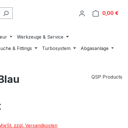
0,00 €
Ware
ieur
Werkzeuge & Service
uche & Fittings
Turbosystem
Abgasanlage
Blau
QSP Products
€
. MwSt. zzgl. Versandkosten