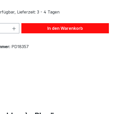
fügbar, Lieferzeit: 3 - 4 Tagen
 Anzahl: Gib den gewünschten Wert ein 
In den Warenkorb
mmer:
PD18357