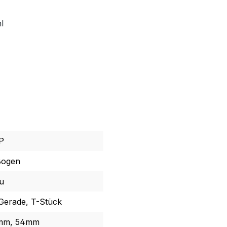
l
P
Bogen
u
Gerade, T-Stück
mm, 54mm