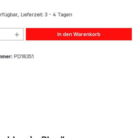
fügbar, Lieferzeit: 3 - 4 Tagen
 Anzahl: Gib den gewünschten Wert ein 
In den Warenkorb
mmer:
PD18351