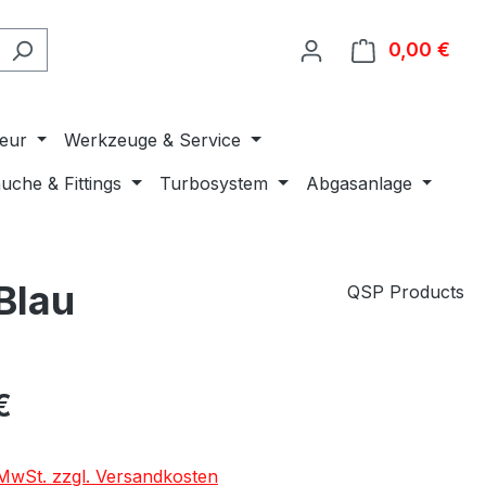
0,00 €
Ware
ieur
Werkzeuge & Service
uche & Fittings
Turbosystem
Abgasanlage
Blau
QSP Products
€
. MwSt. zzgl. Versandkosten