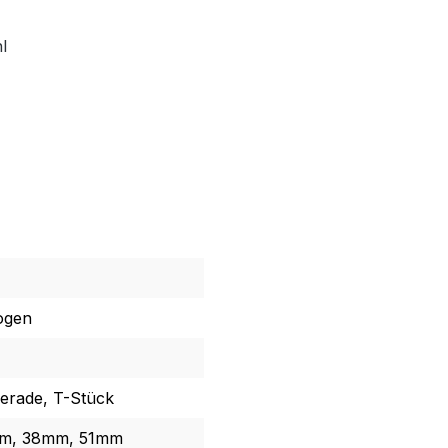
l
ogen
erade, T-Stück
m, 38mm, 51mm