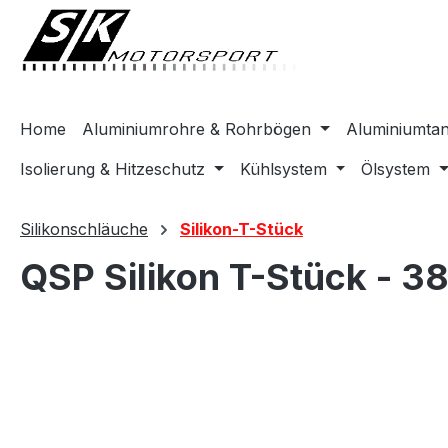
springen
Zur Hauptnavigation springen
Home
Aluminiumrohre & Rohrbögen
Aluminiumta
Isolierung & Hitzeschutz
Kühlsystem
Ölsystem
Silikonschläuche
Silikon-T-Stück
QSP Silikon T-Stück - 
Bildergalerie überspringen