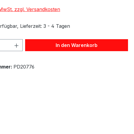
. MwSt. zzgl. Versandkosten
fügbar, Lieferzeit: 3 - 4 Tagen
 Anzahl: Gib den gewünschten Wert ein 
In den Warenkorb
mmer:
PD20776