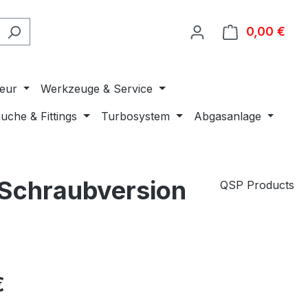
0,00 €
Ware
ieur
Werkzeuge & Service
uche & Fittings
Turbosystem
Abgasanlage
Schraubversion
QSP Products
€