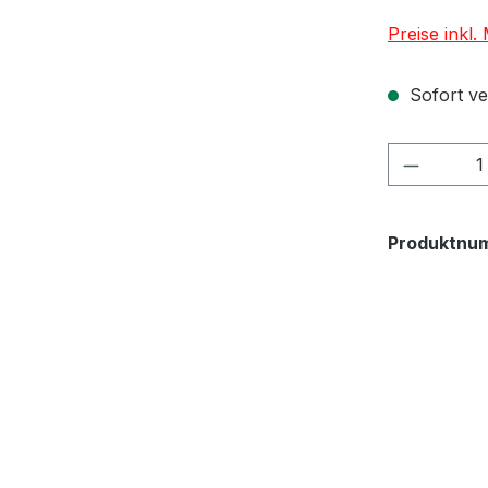
Preise inkl
Sofort ver
Produkt
Produktnu