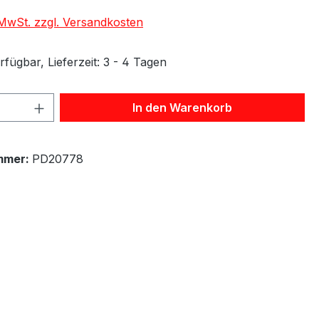
. MwSt. zzgl. Versandkosten
fügbar, Lieferzeit: 3 - 4 Tagen
 Anzahl: Gib den gewünschten Wert ein 
In den Warenkorb
mmer:
PD20778