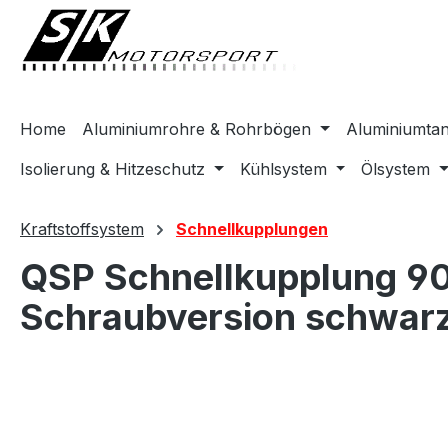
springen
Zur Hauptnavigation springen
Home
Aluminiumrohre & Rohrbögen
Aluminiumta
Isolierung & Hitzeschutz
Kühlsystem
Ölsystem
Kraftstoffsystem
Schnellkupplungen
QSP Schnellkupplung 9
Schraubversion schwar
Bildergalerie überspringen