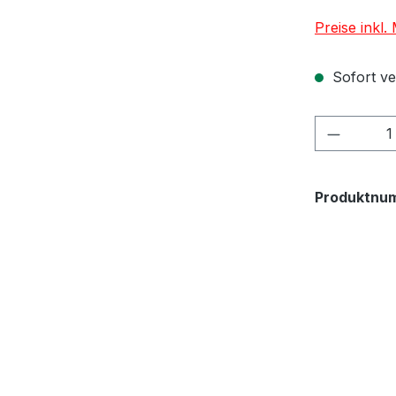
Preise inkl
Sofort ver
Produkt
Produktnu