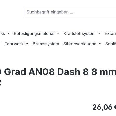
nks
Befestigungsmaterial
Kraftstoffsystem
Exter
Fahrwerk
Bremssystem
Silikonschläuche
Schlä
0 Grad AN08 Dash 8 8 m
z
26,06 