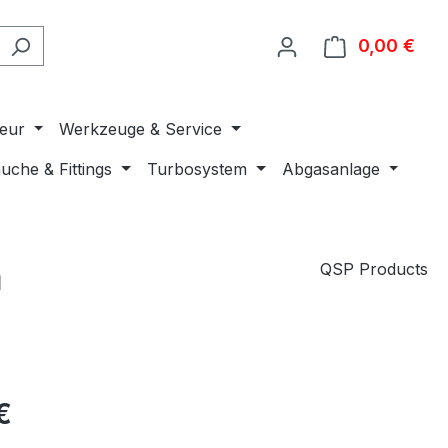
0,00 €
Ware
ieur
Werkzeuge & Service
uche & Fittings
Turbosystem
Abgasanlage
m
QSP Products
€