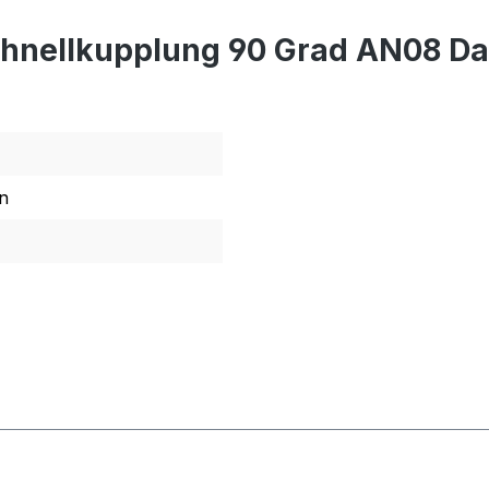
chnellkupplung 90 Grad AN08 Da
n