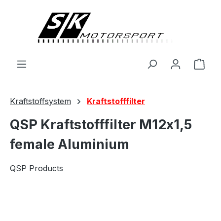
alt springen
Ware
Kraftstoffsystem
Kraftstofffilter
QSP Kraftstofffilter M12x1,5
female Aluminium
QSP Products
Bildergalerie überspringen