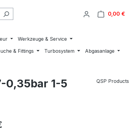
0,00 €
Ware
ieur
Werkzeuge & Service
uche & Fittings
Turbosystem
Abgasanlage
7-0,35bar 1-5
QSP Products
€