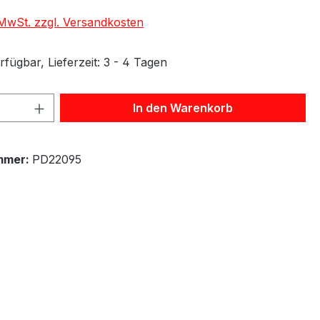
. MwSt. zzgl. Versandkosten
fügbar, Lieferzeit: 3 - 4 Tagen
 Anzahl: Gib den gewünschten Wert ein 
In den Warenkorb
mmer:
PD22095