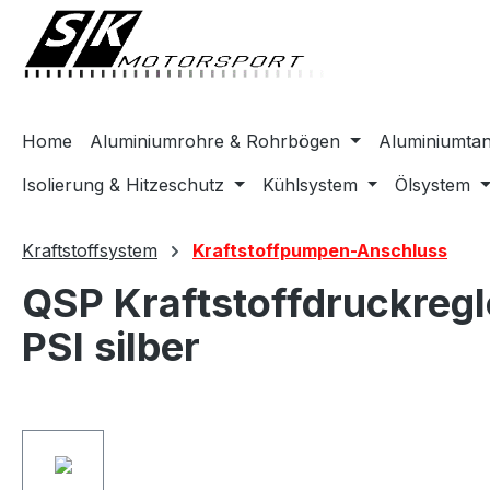
springen
Zur Hauptnavigation springen
Home
Aluminiumrohre & Rohrbögen
Aluminiumta
Isolierung & Hitzeschutz
Kühlsystem
Ölsystem
Kraftstoffsystem
Kraftstoffpumpen-Anschluss
QSP Kraftstoffdruckreg
PSI silber
Bildergalerie überspringen