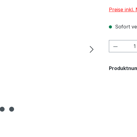
Preise inkl
Sofort ver
Produkt
Produktnu