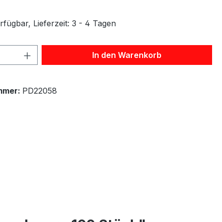
fügbar, Lieferzeit: 3 - 4 Tagen
 Anzahl: Gib den gewünschten Wert ein 
In den Warenkorb
mmer:
PD22058