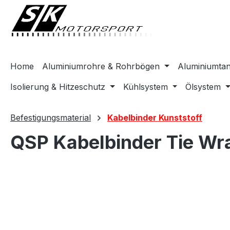
springen
Zur Hauptnavigation springen
Home
Aluminiumrohre & Rohrbögen
Aluminiumta
Isolierung & Hitzeschutz
Kühlsystem
Ölsystem
Befestigungsmaterial
Kabelbinder Kunststoff
QSP Kabelbinder Tie Wr
Bildergalerie überspringen