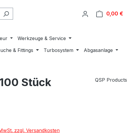
0,00 €
Ware
ieur
Werkzeuge & Service
uche & Fittings
Turbosystem
Abgasanlage
 100 Stück
QSP Products
. MwSt. zzgl. Versandkosten