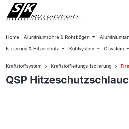
springen
Zur Hauptnavigation springen
Home
Aluminiumrohre & Rohrbögen
Aluminiumta
Isolierung & Hitzeschutz
Kühlsystem
Ölsystem
Kraftstoffsystem
Kraftstoffleitungs-Isolierung
Fir
QSP Hitzeschutzschlauc
Bildergalerie überspringen