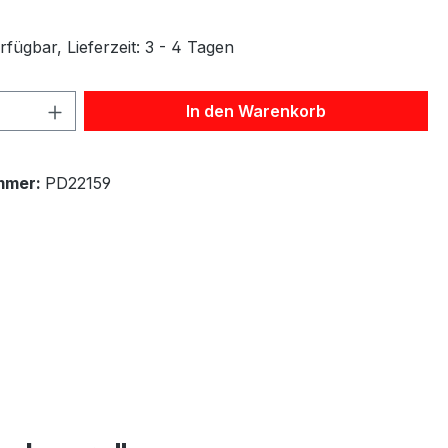
fügbar, Lieferzeit: 3 - 4 Tagen
 Anzahl: Gib den gewünschten Wert ein 
In den Warenkorb
mmer:
PD22159