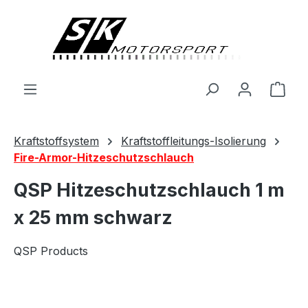
alt springen
Ware
Kraftstoffsystem
Kraftstoffleitungs-Isolierung
Fire-Armor-Hitzeschutzschlauch
QSP Hitzeschutzschlauch 1 m
x 25 mm schwarz
QSP Products
Bildergalerie überspringen