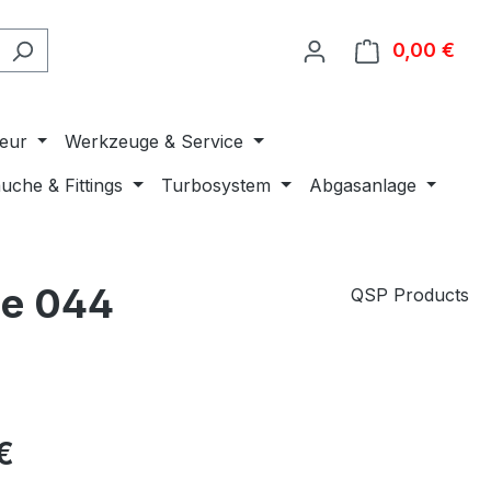
0,00 €
Ware
ieur
Werkzeuge & Service
uche & Fittings
Turbosystem
Abgasanlage
pe 044
QSP Products
€