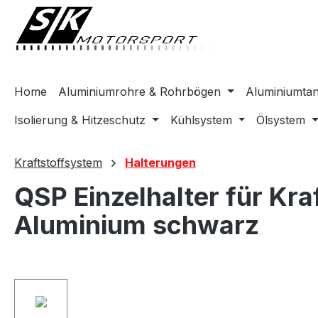
springen
Zur Hauptnavigation springen
Home
Aluminiumrohre & Rohrbögen
Aluminiumta
Isolierung & Hitzeschutz
Kühlsystem
Ölsystem
Kraftstoffsystem
Halterungen
QSP Einzelhalter für K
Aluminium schwarz
Bildergalerie überspringen