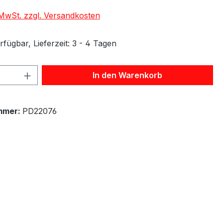
. MwSt. zzgl. Versandkosten
fügbar, Lieferzeit: 3 - 4 Tagen
 Anzahl: Gib den gewünschten Wert ein 
In den Warenkorb
mmer:
PD22076