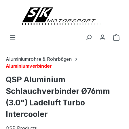
alt springen
Ware
Aluminiumrohre & Rohrbögen
Aluminiumverbinder
QSP Aluminium
Schlauchverbinder Ø76mm
(3.0") Ladeluft Turbo
Intercooler
QSP Products