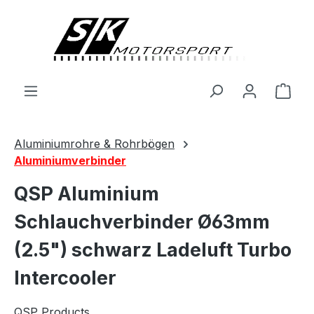
alt springen
Ware
Aluminiumrohre & Rohrbögen
Aluminiumverbinder
QSP Aluminium
Schlauchverbinder Ø63mm
(2.5") schwarz Ladeluft Turbo
Intercooler
QSP Products