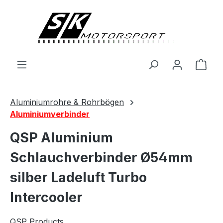
alt springen
Ware
Aluminiumrohre & Rohrbögen
Aluminiumverbinder
QSP Aluminium
Schlauchverbinder Ø54mm
silber Ladeluft Turbo
Intercooler
QSP Products