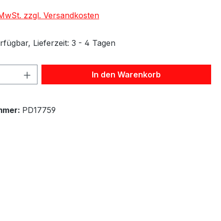
. MwSt. zzgl. Versandkosten
fügbar, Lieferzeit: 3 - 4 Tagen
 Anzahl: Gib den gewünschten Wert ein 
In den Warenkorb
mmer:
PD17759