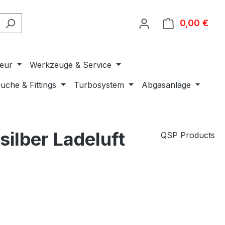
0,00 €
Ware
ieur
Werkzeuge & Service
uche & Fittings
Turbosystem
Abgasanlage
ilber Ladeluft
QSP Products