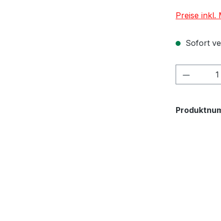
Preise inkl
Sofort ver
Produkt
Produktnu