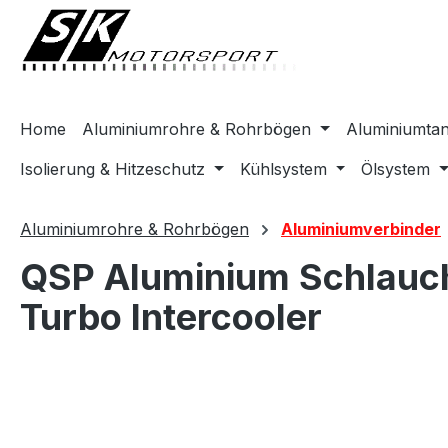
springen
Zur Hauptnavigation springen
Home
Aluminiumrohre & Rohrbögen
Aluminiumta
Isolierung & Hitzeschutz
Kühlsystem
Ölsystem
Aluminiumrohre & Rohrbögen
Aluminiumverbinder
QSP Aluminium Schlauch
Turbo Intercooler
Bildergalerie überspringen