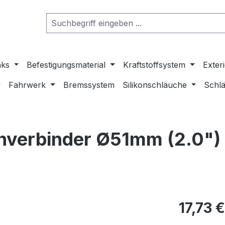
nks
Befestigungsmaterial
Kraftstoffsystem
Exter
Fahrwerk
Bremssystem
Silikonschläuche
Schlä
verbinder Ø51mm (2.0") s
17,73 €