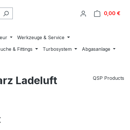
0,00 €
Ware
ieur
Werkzeuge & Service
uche & Fittings
Turbosystem
Abgasanlage
z Ladeluft
QSP Products
€