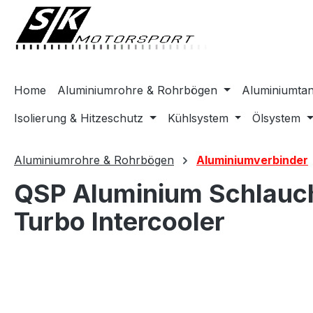
springen
Zur Hauptnavigation springen
Home
Aluminiumrohre & Rohrbögen
Aluminiumta
Isolierung & Hitzeschutz
Kühlsystem
Ölsystem
Aluminiumrohre & Rohrbögen
Aluminiumverbinder
QSP Aluminium Schlauc
Turbo Intercooler
Bildergalerie überspringen