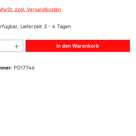
. MwSt. zzgl. Versandkosten
fügbar, Lieferzeit: 3 - 4 Tagen
 Anzahl: Gib den gewünschten Wert ein 
In den Warenkorb
mmer:
PD17746