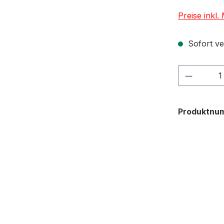
Preise inkl
Sofort ver
Produkt
Produktnu