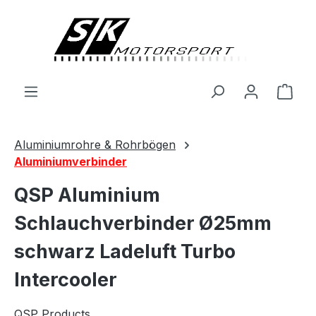
alt springen
Ware
Aluminiumrohre & Rohrbögen
Aluminiumverbinder
QSP Aluminium
Schlauchverbinder Ø25mm
schwarz Ladeluft Turbo
Intercooler
QSP Products