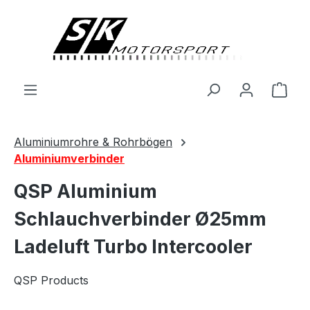
alt springen
Ware
Aluminiumrohre & Rohrbögen
Aluminiumverbinder
QSP Aluminium
Schlauchverbinder Ø25mm
Ladeluft Turbo Intercooler
QSP Products