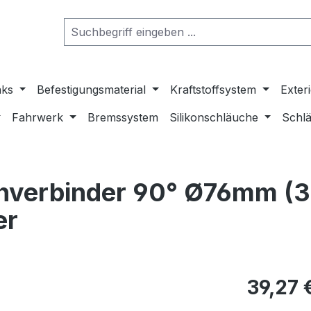
nks
Befestigungsmaterial
Kraftstoffsystem
Exter
Fahrwerk
Bremssystem
Silikonschläuche
Schlä
hverbinder 90° Ø76mm (3
er
39,27 