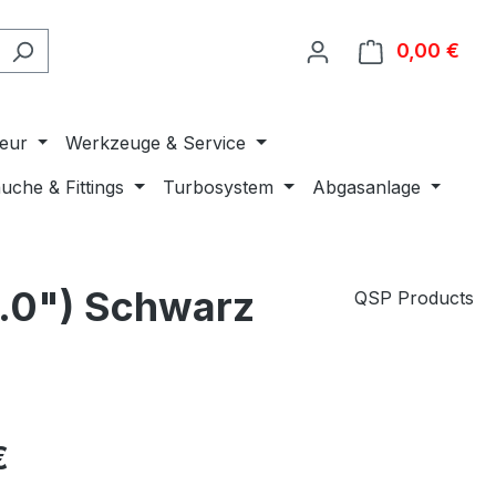
0,00 €
Ware
ieur
Werkzeuge & Service
uche & Fittings
Turbosystem
Abgasanlage
.0") Schwarz
QSP Products
€