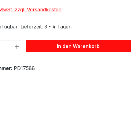
. MwSt. zzgl. Versandkosten
fügbar, Lieferzeit: 3 - 4 Tagen
 Anzahl: Gib den gewünschten Wert ein 
In den Warenkorb
mmer:
PD17588