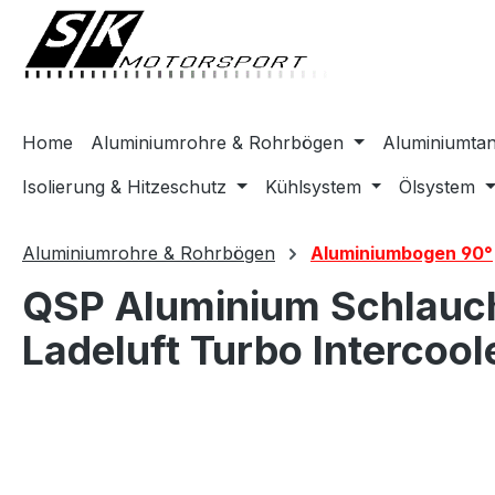
springen
Zur Hauptnavigation springen
Home
Aluminiumrohre & Rohrbögen
Aluminiumta
Isolierung & Hitzeschutz
Kühlsystem
Ölsystem
Aluminiumrohre & Rohrbögen
Aluminiumbogen 90°
QSP Aluminium Schlauc
Ladeluft Turbo Intercool
Bildergalerie überspringen