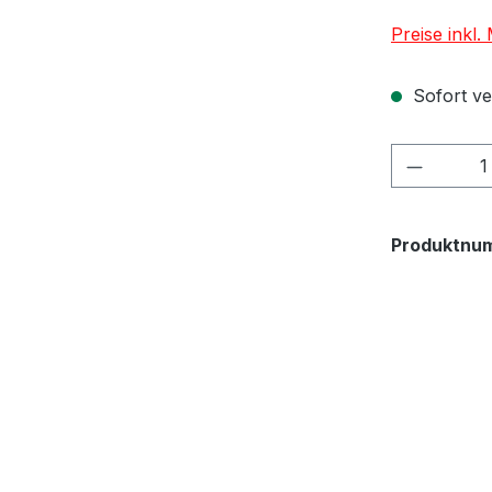
Preise inkl
Sofort ver
Produkt
Produktnu