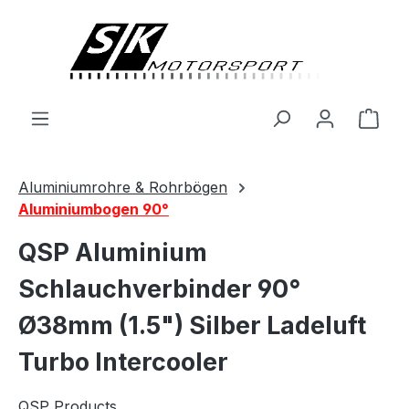
alt springen
Ware
Aluminiumrohre & Rohrbögen
Aluminiumbogen 90°
QSP Aluminium
Schlauchverbinder 90°
Ø38mm (1.5") Silber Ladeluft
Turbo Intercooler
QSP Products