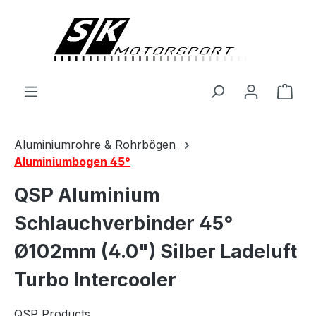
alt springen
Ware
Aluminiumrohre & Rohrbögen
Aluminiumbogen 45°
QSP Aluminium
Schlauchverbinder 45°
Ø102mm (4.0") Silber Ladeluft
Turbo Intercooler
QSP Products