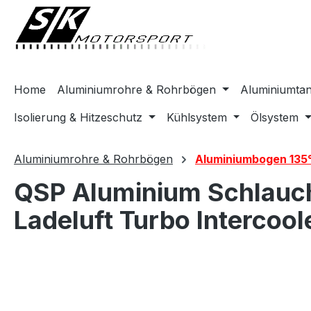
springen
Zur Hauptnavigation springen
Home
Aluminiumrohre & Rohrbögen
Aluminiumta
Isolierung & Hitzeschutz
Kühlsystem
Ölsystem
Aluminiumrohre & Rohrbögen
Aluminiumbogen 135
QSP Aluminium Schlauch
Ladeluft Turbo Intercool
Bildergalerie überspringen