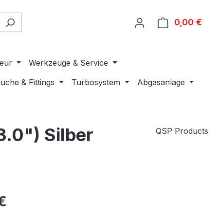
0,00 €
Ware
ieur
Werkzeuge & Service
uche & Fittings
Turbosystem
Abgasanlage
.0") Silber
QSP Products
€