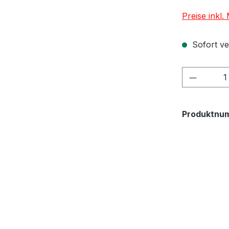
Preise inkl
Sofort ver
Produkt
Produktnu