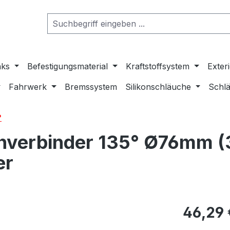
nks
Befestigungsmaterial
Kraftstoffsystem
Exter
Fahrwerk
Bremssystem
Silikonschläuche
Schlä
°
verbinder 135° Ø76mm (3
er
46,29 