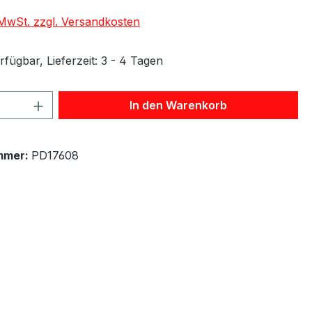
. MwSt. zzgl. Versandkosten
fügbar, Lieferzeit: 3 - 4 Tagen
 Anzahl: Gib den gewünschten Wert ein 
In den Warenkorb
mmer:
PD17608