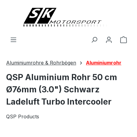
alt springen
Ware
Aluminiumrohre & Rohrbögen
Aluminiumrohr
QSP Aluminium Rohr 50 cm
Ø76mm (3.0") Schwarz
Ladeluft Turbo Intercooler
QSP Products
Bildergalerie überspringen