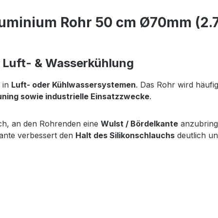
uminium Rohr 50 cm Ø70mm (2.75
r Luft- & Wasserkühlung
 in
Luft- oder Kühlwassersystemen
. Das Rohr wird häuf
ing sowie industrielle Einsatzzwecke
.
ich, an den Rohrenden eine
Wulst / Bördelkante
anzubringe
kante verbessert den
Halt des Silikonschlauchs
deutlich un