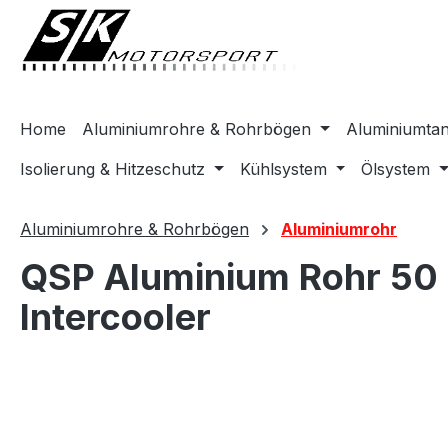
springen
Zur Hauptnavigation springen
Home
Aluminiumrohre & Rohrbögen
Aluminiumta
Isolierung & Hitzeschutz
Kühlsystem
Ölsystem
Aluminiumrohre & Rohrbögen
Aluminiumrohr
QSP Aluminium Rohr 50 
Intercooler
Bildergalerie überspringen