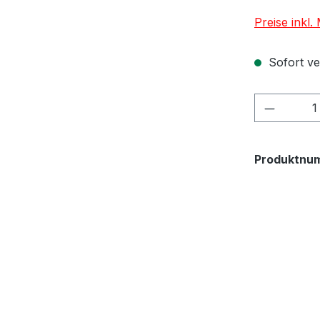
Preise inkl
Sofort ver
Produkt
Produktnu