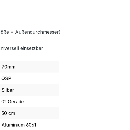
röße = Außendurchmesser)
niversell einsetzbar
70mm
QSP
Silber
0° Gerade
50 cm
Aluminium 6061