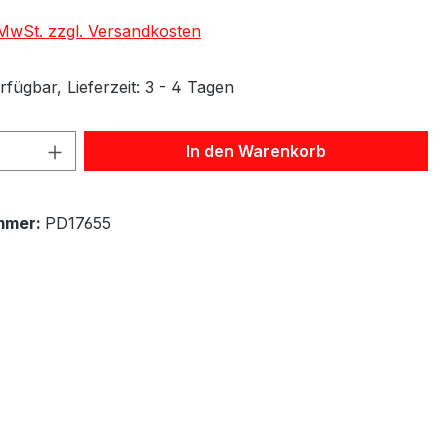
. MwSt. zzgl. Versandkosten
fügbar, Lieferzeit: 3 - 4 Tagen
 Anzahl: Gib den gewünschten Wert ein 
In den Warenkorb
mmer:
PD17655