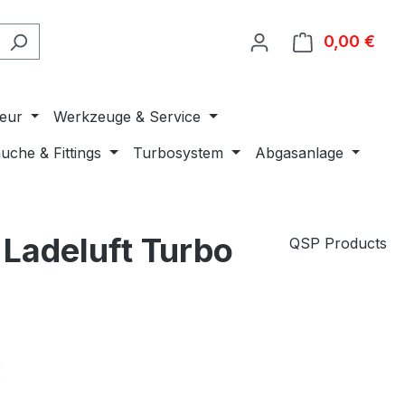
0,00 €
Ware
ieur
Werkzeuge & Service
uche & Fittings
Turbosystem
Abgasanlage
Ladeluft Turbo
QSP Products
€