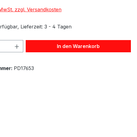
. MwSt. zzgl. Versandkosten
fügbar, Lieferzeit: 3 - 4 Tagen
 Anzahl: Gib den gewünschten Wert ein 
In den Warenkorb
mmer:
PD17653