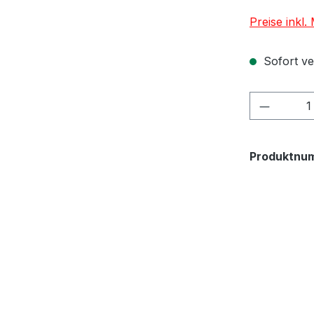
Preise inkl
Sofort ver
Produkt
Produktnu