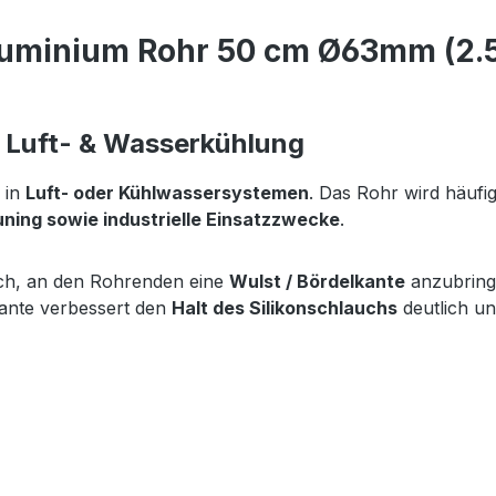
uminium Rohr 50 cm Ø63mm (2.5"
r Luft- & Wasserkühlung
 in
Luft- oder Kühlwassersystemen
. Das Rohr wird häuf
ing sowie industrielle Einsatzzwecke
.
ich, an den Rohrenden eine
Wulst / Bördelkante
anzubringe
kante verbessert den
Halt des Silikonschlauchs
deutlich un