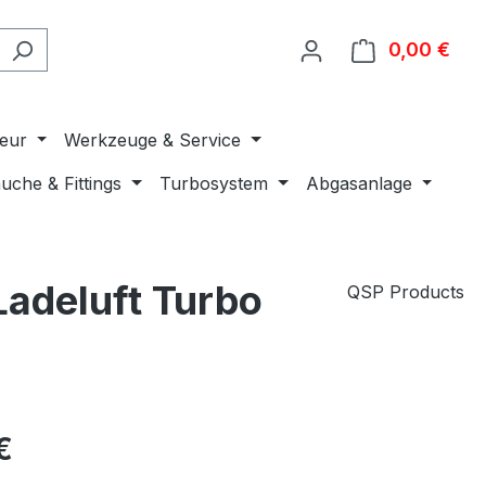
0,00 €
Ware
ieur
Werkzeuge & Service
uche & Fittings
Turbosystem
Abgasanlage
adeluft Turbo
QSP Products
€