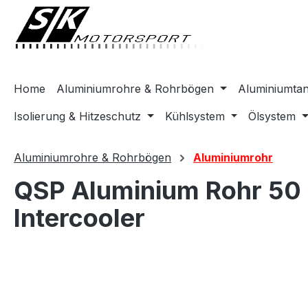
springen
Zur Hauptnavigation springen
Home
Aluminiumrohre & Rohrbögen
Aluminiumta
Isolierung & Hitzeschutz
Kühlsystem
Ölsystem
Aluminiumrohre & Rohrbögen
Aluminiumrohr
QSP Aluminium Rohr 50 
Intercooler
Bildergalerie überspringen