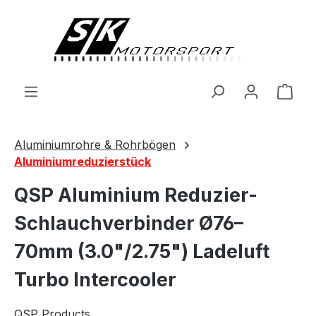
alt springen
Ware
Aluminiumrohre & Rohrbögen
Aluminiumreduzierstück
QSP Aluminium Reduzier-
Schlauchverbinder Ø76–
70mm (3.0"/2.75") Ladeluft
Turbo Intercooler
QSP Products