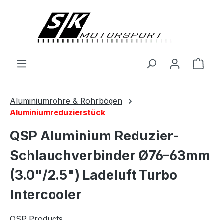
alt springen
Ware
Aluminiumrohre & Rohrbögen
Aluminiumreduzierstück
QSP Aluminium Reduzier-
Schlauchverbinder Ø76–63mm
(3.0"/2.5") Ladeluft Turbo
Intercooler
QSP Products