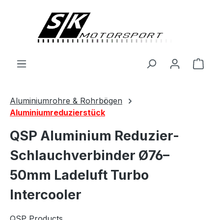
alt springen
Ware
Aluminiumrohre & Rohrbögen
Aluminiumreduzierstück
QSP Aluminium Reduzier-
Schlauchverbinder Ø76–
50mm Ladeluft Turbo
Intercooler
QSP Products