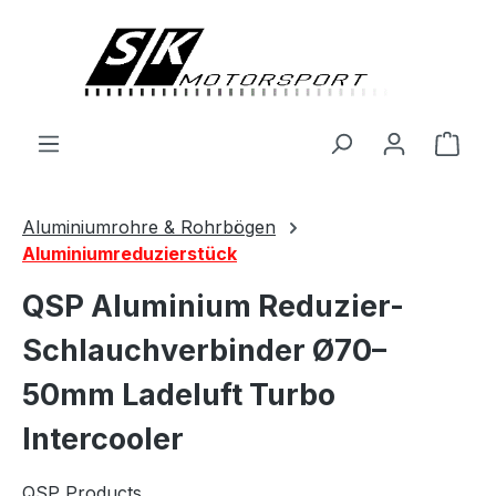
alt springen
Ware
Aluminiumrohre & Rohrbögen
Aluminiumreduzierstück
QSP Aluminium Reduzier-
Schlauchverbinder Ø70–
50mm Ladeluft Turbo
Intercooler
QSP Products