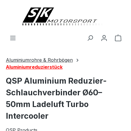
alt springen
Ware
Aluminiumrohre & Rohrbögen
Aluminiumreduzierstück
QSP Aluminium Reduzier-
Schlauchverbinder Ø60–
50mm Ladeluft Turbo
Intercooler
QSP Products