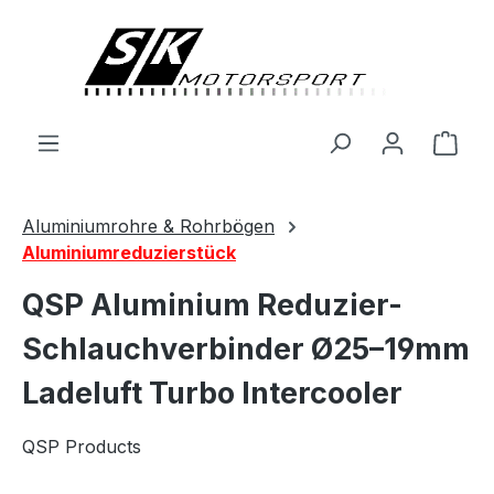
alt springen
Ware
Aluminiumrohre & Rohrbögen
Aluminiumreduzierstück
QSP Aluminium Reduzier-
Schlauchverbinder Ø25–19mm
Ladeluft Turbo Intercooler
QSP Products