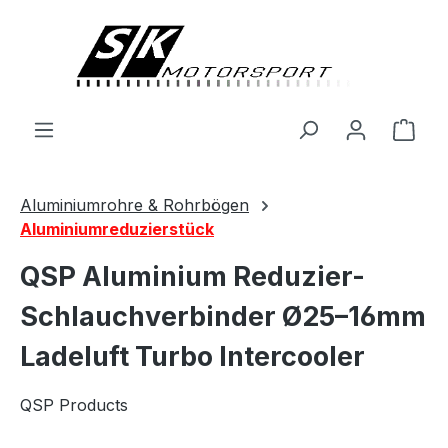
alt springen
Ware
Aluminiumrohre & Rohrbögen
Aluminiumreduzierstück
QSP Aluminium Reduzier-
Schlauchverbinder Ø25–16mm
Ladeluft Turbo Intercooler
QSP Products