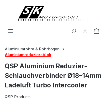
alt springen
Ware
Aluminiumrohre & Rohrbögen
Aluminiumreduzierstück
QSP Aluminium Reduzier-
Schlauchverbinder Ø18–14mm
Ladeluft Turbo Intercooler
QSP Products