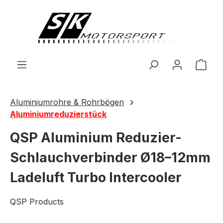
alt springen
Ware
Aluminiumrohre & Rohrbögen
Aluminiumreduzierstück
QSP Aluminium Reduzier-
Schlauchverbinder Ø18–12mm
Ladeluft Turbo Intercooler
QSP Products