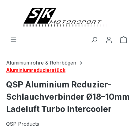
alt springen
Ware
Aluminiumrohre & Rohrbögen
Aluminiumreduzierstück
QSP Aluminium Reduzier-
Schlauchverbinder Ø18–10mm
Ladeluft Turbo Intercooler
QSP Products