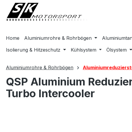
springen
Zur Hauptnavigation springen
Home
Aluminiumrohre & Rohrbögen
Aluminiumta
Isolierung & Hitzeschutz
Kühlsystem
Ölsystem
Aluminiumrohre & Rohrbögen
Aluminiumreduziers
QSP Aluminium Reduzie
Turbo Intercooler
Bildergalerie überspringen