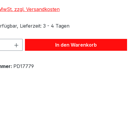
. MwSt. zzgl. Versandkosten
fügbar, Lieferzeit: 3 - 4 Tagen
 Anzahl: Gib den gewünschten Wert ein 
In den Warenkorb
mmer:
PD17779