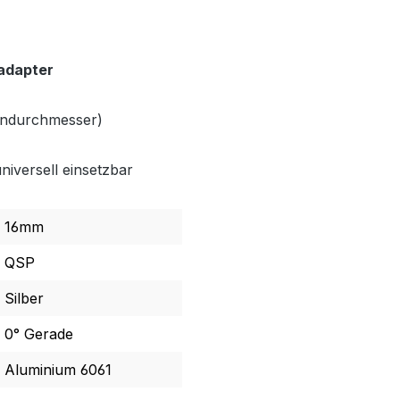
adapter
endurchmesser)
niversell einsetzbar
16mm
QSP
Silber
0° Gerade
Aluminium 6061