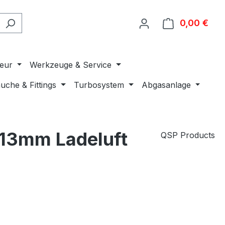
0,00 €
Ware
ieur
Werkzeuge & Service
uche & Fittings
Turbosystem
Abgasanlage
–13mm Ladeluft
QSP Products