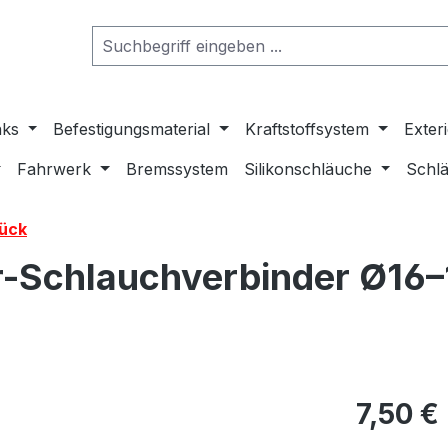
nks
Befestigungsmaterial
Kraftstoffsystem
Exter
Fahrwerk
Bremssystem
Silikonschläuche
Schlä
tück
r-Schlauchverbinder Ø16
7,50 €