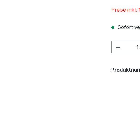
Preise inkl
Sofort ver
Produkt
Produktnu