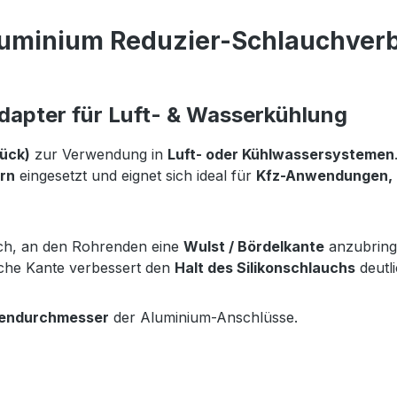
luminium Reduzier-Schlauchverb
dapter für Luft- & Wasserkühlung
ück)
zur Verwendung in
Luft- oder Kühlwassersystemen
rn
eingesetzt und eignet sich ideal für
Kfz-Anwendungen, M
ich, an den Rohrenden eine
Wulst / Bördelkante
anzubringe
iche Kante verbessert den
Halt des Silikonschlauchs
deutl
endurchmesser
der Aluminium-Anschlüsse.