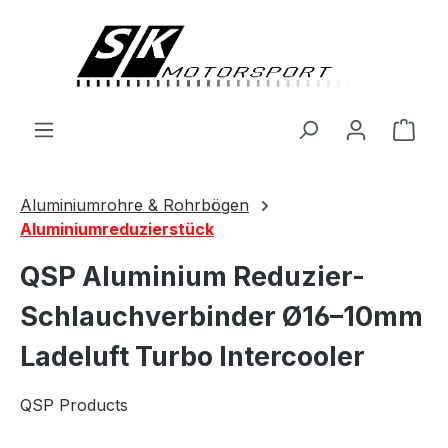
alt springen
Ware
Aluminiumrohre & Rohrbögen
Aluminiumreduzierstück
QSP Aluminium Reduzier-
Schlauchverbinder Ø16–10mm
Ladeluft Turbo Intercooler
QSP Products